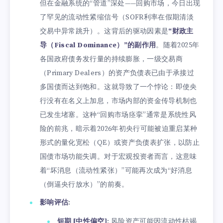
但在金融系统的“管道”深处——回购市场，今日出现
了罕见的流动性紧缩信号（SOFR利率在假期清淡
交易中异常跳升）。这背后的驱动因素是
“财政主
导（Fiscal Dominance）”的副作用
。随着2025年
各国政府债务发行量的持续膨胀，一级交易商
（Primary Dealers）的资产负债表已由于承接过
多国债而达到饱和。这就导致了一个悖论：即使央
行没有在名义上加息，市场内部的资金传导机制也
已发生堵塞。这种“回购市场痉挛”通常是系统性风
险的前兆，暗示着2026年初央行可能被迫重启某种
形式的量化宽松（QE）或资产负债表扩张，以防止
国债市场功能失调。对于宏观投资者而言，这意味
着“坏消息（流动性紧张）”可能再次成为“好消息
（倒逼央行放水）”的前奏。
影响评估
:
短期 [中性偏空]
: 风险资产可能因流动性枯竭