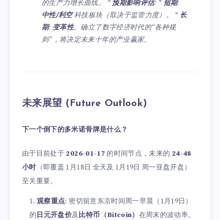
的生产力增长曲线。 *
预期影响评估
: *
短期
:
中性/利空
科技板块（取决于监管力度）。 *
长
期
:
变革性
。确立了数字经济时代的“各种规
则”，将决定未来十年的产业赢家。
未来展望 (Future Outlook)
下一个倒下的多米诺骨牌是什么？
由于目前处于
2026-01-17
的时间节点，未来的
24-48
小时
（即覆盖 1月18日 全天及 1月19日 周一亚盘开盘）
至关重要。
观察重点
: 密切留意东京时间周一早晨（1月19日）
的
日元开盘价
及
比特币（Bitcoin）
在周末的波动率。