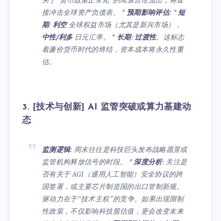
关于“货币政策正常化”的鹰派言论流出，将直
接冲击全球资产负债表。 *
预期影响评估
: *
短
期
:
利空
全球权益市场（尤其是新兴市场），
中性/利多
日元汇率。 *
长期
:
过渡性
。这标志
着廉价货币时代的终结，资本成本将永久性重
估。
3. [技术与创新] AI 监管突破或算力基建动
态
监测逻辑
: 周末往往是科技巨头发布战略愿景或
监管机构释放信号的时段。 *
深度分析
: 关注是
否有关于 AGI（通用人工智能）安全协议的跨
国签署，或主要芯片制造国的出口管制新规。
驱动力在于“技术主权”的竞争。如果出现限制
性政策，不仅影响科技股估值，更会改变未来