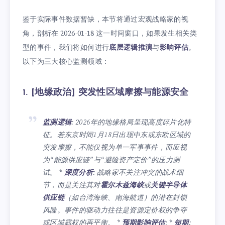
鉴于实际事件数据暂缺，本节将通过宏观战略家的视
角，剖析在 2026-01-18 这一时间窗口，如果发生相关类
型的事件，我们将如何进行
底层逻辑推演
与
影响评估
。
以下为三大核心监测领域：
1. [地缘政治] 突发性区域摩擦与能源安全
监测逻辑
: 2026年的地缘格局呈现高度碎片化特
征。若东京时间1月18日出现中东或东欧区域的
突发摩擦，不能仅视为单一军事事件，而应视
为“能源供应链”与“避险资产定价”的压力测
试。 *
深度分析
: 战略家不关注冲突的战术细
节，而是关注其对
霍尔木兹海峡
或
关键半导体
供应链
（如台湾海峡、南海航道）的潜在封锁
风险。事件的驱动力往往是资源定价权的争夺
或区域霸权的再平衡。 *
预期影响评估
: *
短期
: