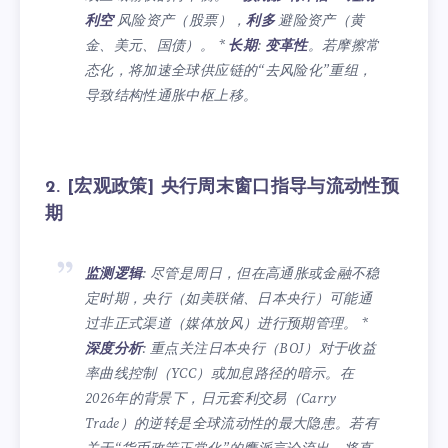
利空
风险资产（股票），
利多
避险资产（黄
金、美元、国债）。 *
长期
:
变革性
。若摩擦常
态化，将加速全球供应链的“去风险化”重组，
导致结构性通胀中枢上移。
2. [宏观政策] 央行周末窗口指导与流动性预
期
监测逻辑
: 尽管是周日，但在高通胀或金融不稳
定时期，央行（如美联储、日本央行）可能通
过非正式渠道（媒体放风）进行预期管理。 *
深度分析
: 重点关注日本央行（BOJ）对于收益
率曲线控制（YCC）或加息路径的暗示。在
2026年的背景下，日元套利交易（Carry
Trade）的逆转是全球流动性的最大隐患。若有