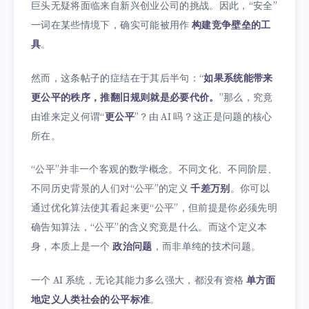
巨头无疑将面临来自新兴创业公司的挑战。因此，“安全”
一词在某些情境下，确实可能被用作
构建竞争壁垒的工
具
。
然而，这条帖子的症结在于其后半句：“
如果系统能带来
更公平的秩序，推翻旧规则就是必要代价。
”那么，究竟
由谁来定义何谓“
更公平
”？由 AI 吗？这正是问题的核心
所在。
“公平”并非一个客观的数学概念。不同文化、不同阶层、
不同历史背景的人们对“公平”的定义
千差万别
。你可以
通过优化算法使其看起来更“公平”，但前提是你必须先明
确告知算法，“公平”的含义究竟是什么。而这个定义本
身，本质上是一个
政治问题
，而非单纯的技术问题。
一个 AI 系统，无论其能力多么强大，都没有资格
单方面
地定义人类社会的公平标准
。