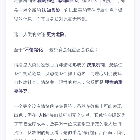
社会机制来
检测和惩罚欺骗行为
。但 AI 的“
”，却
幻觉
是一种全新的
认知风险
。它以极高的置信度输出完全错
误的信息，而其自身却对此毫无察觉。
这比人类的撒谎
更为危险
。
至于“
不情绪化
”，这究竟是优点还是缺点？
情绪是人类历经数百万年进化形成的
决策机制
。恐惧使
我们规避危险，愤怒使我们捍卫边界，同理心则促使我
们构建社会。情绪并非理性的敌人，它反而是
理性的重
要补充
。
一个完全没有情绪的决策系统，虽然在效率上可能表现
出色，但在“
人性
”层面却可能完全失灵。它或许会建议为
了节省医疗成本，放弃对一位康复希望渺茫的老人进行
治疗。从数据的角度看，这似乎是“最优解”。然而，我们