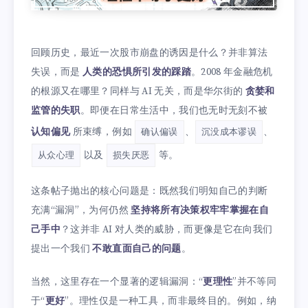
回顾历史，最近一次股市崩盘的诱因是什么？并非算法
失误，而是
人类的恐惧所引发的踩踏
。2008 年金融危机
的根源又在哪里？同样与 AI 无关，而是华尔街的
贪婪和
监管的失职
。即便在日常生活中，我们也无时无刻不被
认知偏见
所束缚，例如
、
、
确认偏误
沉没成本谬误
以及
等。
从众心理
损失厌恶
这条帖子抛出的核心问题是：既然我们明知自己的判断
充满“漏洞”，为何仍然
坚持将所有决策权牢牢掌握在自
己手中
？这并非 AI 对人类的威胁，而更像是它在向我们
提出一个我们
不敢直面自己的问题
。
当然，这里存在一个显著的逻辑漏洞：“
更理性
”并不等同
于“
更好
”。理性仅是一种工具，而非最终目的。例如，纳