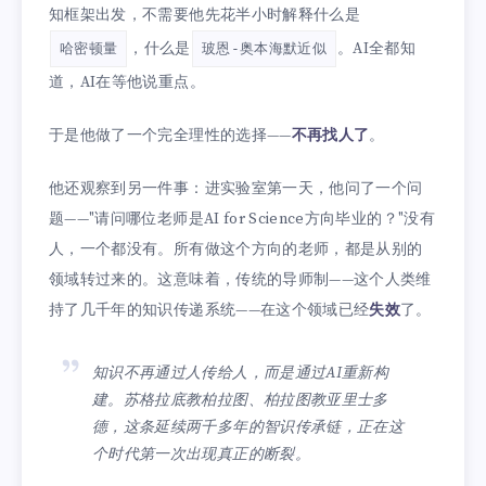
知框架出发，不需要他先花半小时解释什么是
，什么是
。AI全都知
哈密顿量
玻恩-奥本海默近似
道，AI在等他说重点。
于是他做了一个完全理性的选择——
不再找人了
。
他还观察到另一件事：进实验室第一天，他问了一个问
题——"请问哪位老师是AI for Science方向毕业的？"没有
人，一个都没有。所有做这个方向的老师，都是从别的
领域转过来的。这意味着，传统的导师制——这个人类维
持了几千年的知识传递系统——在这个领域已经
失效
了。
知识不再通过人传给人，而是通过AI重新构
建。苏格拉底教柏拉图、柏拉图教亚里士多
德，这条延续两千多年的智识传承链，正在这
个时代第一次出现真正的断裂。