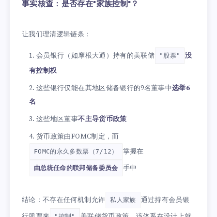
事实核查：是否存在"家族控制"？
让我们理清逻辑链条：
会员银行（如摩根大通）持有的美联储
没
"股票"
有控制权
这些银行仅能在其地区储备银行的9名董事中
选举6
名
这些地区董事
不主导货币政策
货币政策由FOMC制定，而
掌握在
FOMC的永久多数票（7/12）
手中
由总统任命的联邦储备委员会
结论：不存在任何机制允许
通过持有会员银
私人家族
行股票来
美联储货币政策。该体系在设计上就
"控制"