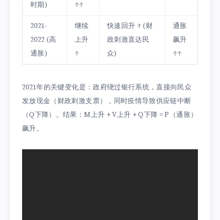
时期)
↑↑
2021-
继续
快速回升 ↑ (财
通胀
2022 (高
上升
政刺激直达民
飙升
通胀)
↑
众)
↑↑
2021年的关键变化是：政府绕过银行系统，直接向民众
发放现金（财政刺激支票），同时疫情导致供应链中断
（Q下降）。结果：M上升 + V上升 + Q下降 = P（通胀）
飙升。