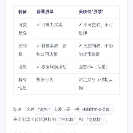
特征
普通股票
美联储"股票"
可交
✓ 可自由买卖
✗ 不可交易、不可
易性
质押
控制
✓ 有投票权、影
✗ 无控制权、不影
权
响公司决策
响货币政策
股息
✓ 根据利润浮动
固定6%（法定）
持有
投资行为
法定义务（强制认
性质
购）
结论：这种
实质上是一种
，
"股权"
强制性的会员费
完全剥离了传统股权的
和
。
"控制权"
"交易权"