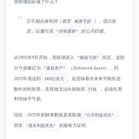
美联储实际做了什么？
它不顾自身利润（甚至
），强力加
账面亏损
息，以履行其
的公共职能。
"控制通胀"
从2022年9月开始，美联储进入
状态，这部
"账面亏损"
分亏损被记为
（Deferred Asset），到
"递延资产"
2022年底达到
。这意味着在未来可能长达
188亿美元
数年的时间里，美联储无法向财政部
，必须先用
打钱
利润抹平亏损。
结论：2022年的财务数据是美联储
、
"公共利益优先"
而非
的最有力证明。
"股东利益优先"