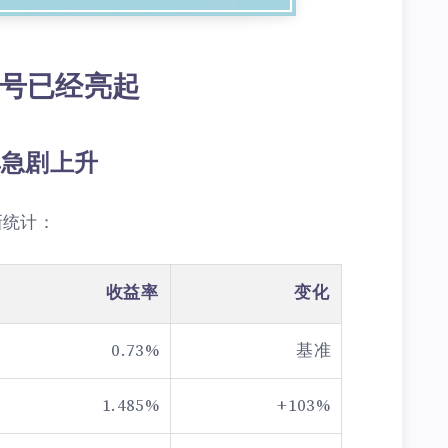
信号已经亮起
率急剧上升
新统计：
收益率
变化
0.73%
基准
1.485%
+103%