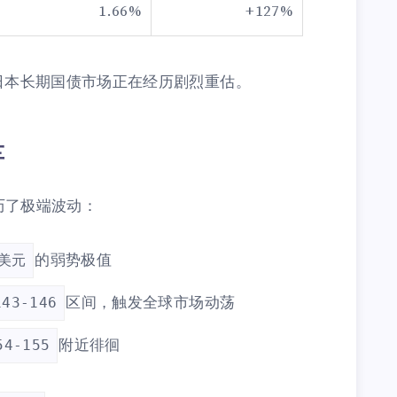
1.66%
+127%
日本长期国债市场正在经历剧烈重估。
车
经历了极端波动：
的弱势极值
/美元
区间，触发全球市场动荡
143-146
附近徘徊
54-155