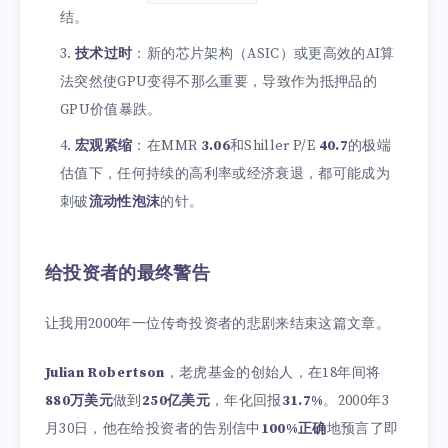
结。
技术过时
：新的芯片架构（ASIC）或更高效的AI算
法突然使GPU变得不那么重要，导致作为抵押品的
GPU价值暴跌。
宏观紧缩
：在MMR
3.06
和Shiller P/E
40.7
的极端
估值下，任何持续的高利率或经济衰退，都可能成为
刺破
流动性泡沫
的针。
给投资者的最终警告
让我用2000年一位传奇投资者的悲剧来结束这篇文章。
Julian Robertson
，老虎基金的创始人，在18年间将
880万美元
做到
250亿美元
，年化回报
31.7%
。2000年3
月30日，他在给投资者的告别信中
100%正确
地预言了即