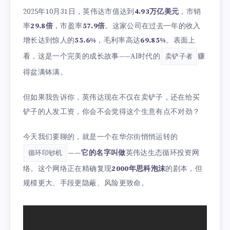
2025年10月31日，英伟达市值达到
4.93万亿美元
，市销
率
29.8倍
，市盈率
57.9倍
。这家公司在过去一年的收入
增长达到惊人的
55.6%
，毛利率高达
69.85%
。表面上
看，这是一个完美的成长故事——AI时代的
赚
卖铲子者
得盆满钵满。
但如果我告诉你，英伟达现在不仅在卖铲子，还在给买
铲子的人发工资，你会不会觉得这个生意有点不对劲？
今天我们要聊的，就是一个在华尔街悄悄运转的
——它的名字叫做
英伟达生态循环投资网
循环印钞机
络。这个网络正在精确复现
2000年思科泡沫
的剧本，但
规模更大、手段更隐蔽、风险更致命。