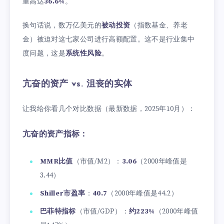
重高达
36.6%
。
换句话说，数万亿美元的
被动投资
（指数基金、养老
金）被迫对这七家公司进行高额配置。这不是行业集中
度问题，这是
系统性风险
。
亢奋的资产 vs. 沮丧的实体
让我给你看几个对比数据（最新数据，2025年10月）：
亢奋的资产指标：
MMR比值
（市值/M2）：
3.06
（2000年峰值是
3.44）
Shiller市盈率
：
40.7
（2000年峰值是44.2）
巴菲特指标
（市值/GDP）：
约223%
（2000年峰值