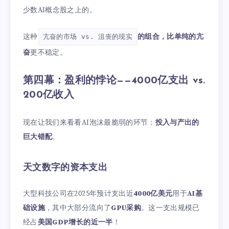
少数AI概念股之上的。
这种
的组合，比单纯的亢
亢奋的市场 vs. 沮丧的现实
奋
更不稳定。
第四幕：盈利的悖论——4000亿支出 vs.
200亿收入
现在让我们来看看AI泡沫最脆弱的环节：
投入与产出的
巨大错配
。
天文数字的资本支出
大型科技公司在2025年预计支出近
4000亿美元
用于
AI基
础设施
，其中大部分流向了
GPU采购
。这一支出规模已
经占
美国GDP增长的近一半
！