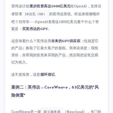
英伟达计划
逐步投资高达1000亿美元
给OpenAI，支持后
者部署
的英伟达系统。听起来很慷慨对
10吉瓦（GW）
吧？但等等——OpenAI拿着这1000亿美元要干什么？答
案是：
买英伟达的GPU
。
这意味着什么？英伟达用
未来的GPU供应权
（也就是它
的产品）换取了它最大客户的股权。简单说就是：我投
资你，你用我的投资来买我的产品，然后我把这笔交易
记为收入。
这不是投资，这是
循环借记
。
案例二：英伟达→CoreWeave，63亿美元的"风
险倒置"
CoreWeave是一家
（Neocloud），专门租
新云服务商