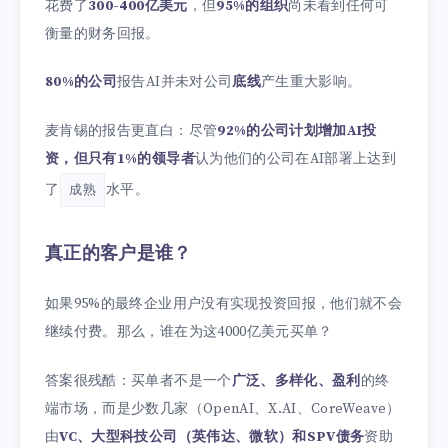
花费了
300-400亿美元
，但
95%的组织
尚未看到任何可
衡量的财务回报。
80%的公司
报告AI并未对公司
底线
产生重大影响。
麦肯锡的报告更直白：尽管
92%的公司计划增加AI投
资，但只有1%的领导者
认为他们的公司在AI部署上达到
了
水平。
成熟
真正的客户是谁？
如果95%的最终企业用户没有实现投资回报，他们就不会
继续付费。那么，谁在为这4000亿美元买单？
答案很残酷：买单者不是一个
广泛、多样化、盈利
的终
端市场，而是少数几家（OpenAI、X.AI、CoreWeave）
由
VC、大型科技公司（英伟达、微软）和SPV债务
资助