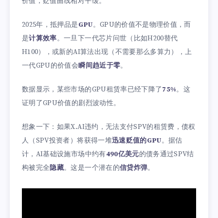
价值，贬值曲线相对平缓。
2025年，抵押品是
GPU
。GPU的价值不是物理价值，而
是
计算效率
。一旦下一代芯片问世（比如H200替代
H100），或新的AI算法出现（不需要那么多算力），上
一代GPU的价值会
瞬间趋近于零
。
数据显示，某些市场的GPU租赁率已经下降了
75%
。这
证明了GPU价值的剧烈波动性。
想象一下：如果X.AI违约，无法支付SPV的租赁费，债权
人（SPV投资者）将获得一堆
迅速贬值的GPU
。据估
计，AI基础设施市场中约有
490亿美元
的债务通过SPV结
构被完全
隐藏
。这是一个潜在的
信贷炸弹
。