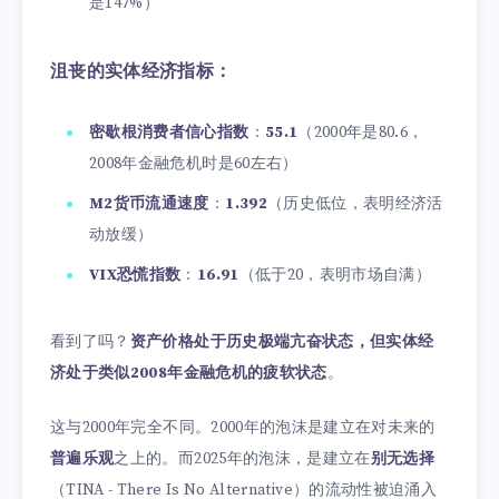
是147%）
沮丧的实体经济指标：
密歇根消费者信心指数
：
55.1
（2000年是80.6，
2008年金融危机时是60左右）
M2货币流通速度
：
1.392
（历史低位，表明经济活
动放缓）
VIX恐慌指数
：
16.91
（低于20，表明市场自满）
看到了吗？
资产价格处于历史极端亢奋状态，但实体经
济处于类似2008年金融危机的疲软状态
。
这与2000年完全不同。2000年的泡沫是建立在对未来的
普遍乐观
之上的。而2025年的泡沫，是建立在
别无选择
（TINA - There Is No Alternative）的流动性被迫涌入