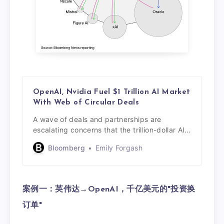
OpenAI, Nvidia Fuel
$1 Trillion AI Market
With Web of Circular Deals
A wave of deals and partnerships are
escalating concerns that the trillion-dollar AI
boom is being propped up by interconnected
Bloomberg
Emily Forgash
business transactions.
案例一：英伟达→OpenAI，千亿美元的"投资换
订单"