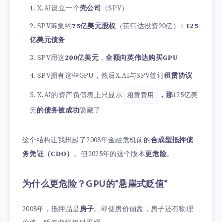
X.AI设立一个
壳公司
（SPV）
SPV筹集约
75亿美元股权
（英伟达投资20亿）+
125
亿美元债务
SPV用这
200亿美元
，
全额向英伟达购买GPU
SPV拥有这些GPU，然后X.AI与SPV签订
租赁协议
X.AI的资产负债表上只显示
，那
125亿美
租赁费用
元
的债务被成功
隐藏了
这个结构让我想起了2008年金融危机前的
合成型抵押债
务凭证（CDO）
。但2025年的这个版本
更危险
。
为什么更危险？GPU的"悬崖式贬值"
2008年，抵押品是
房子
。即使房价崩盘，房子还有物理