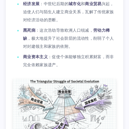
经济发展
：中世纪后期的
城市化
和
商业贸易
兴起，
迫使人们与陌生人建立商业关系，瓦解了传统家族
对经济活动的垄断。
黑死病
：这次浩劫导致欧洲人口锐减，
劳动力稀
缺
，极大地提升了社会阶层的流动性，削弱了个人
对封建领主和家族的依附。
商业资本主义
：促使个体能够独立积累财富，而非
完全依赖家族遗产。