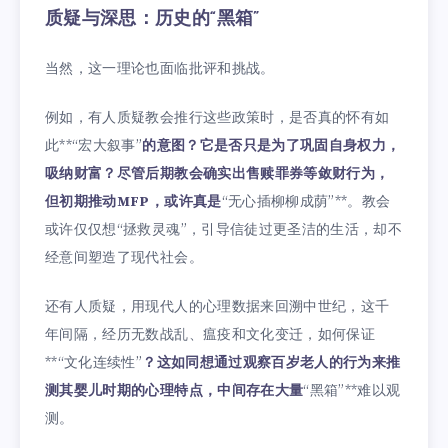
质疑与深思：历史的“黑箱”
当然，这一理论也面临批评和挑战。
例如，有人质疑教会推行这些政策时，是否真的怀有如
此**“宏大叙事”
的意图？它是否只是为了巩固自身权力，
吸纳财富？尽管后期教会确实出售赎罪券等敛财行为，
但初期推动MFP，或许真是
“无心插柳柳成荫”**。教会
或许仅仅想“拯救灵魂”，引导信徒过更圣洁的生活，却不
经意间塑造了现代社会。
还有人质疑，用现代人的心理数据来回溯中世纪，这千
年间隔，经历无数战乱、瘟疫和文化变迁，如何保证
**“文化连续性”
？这如同想通过观察百岁老人的行为来推
测其婴儿时期的心理特点，中间存在大量
“黑箱”**难以观
测。