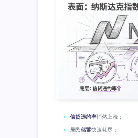
信贷违约率
悄然上涨；
居民
储蓄
快速耗尽；