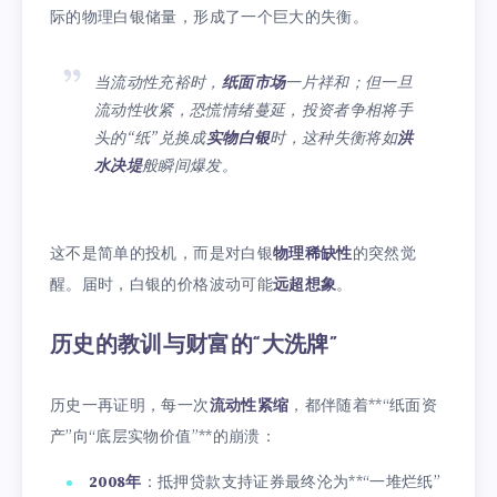
际的物理白银储量，形成了一个巨大的失衡。
当流动性充裕时，
纸面市场
一片祥和；但一旦
流动性收紧，恐慌情绪蔓延，投资者争相将手
头的“纸”兑换成
实物白银
时，这种失衡将如
洪
水决堤
般瞬间爆发。
这不是简单的投机，而是对白银
物理稀缺性
的突然觉
醒。届时，白银的价格波动可能
远超想象
。
历史的教训与财富的“大洗牌”
历史一再证明，每一次
流动性紧缩
，都伴随着**“纸面资
产”向“底层实物价值”**的崩溃：
2008年
：抵押贷款支持证券最终沦为**“一堆烂纸”