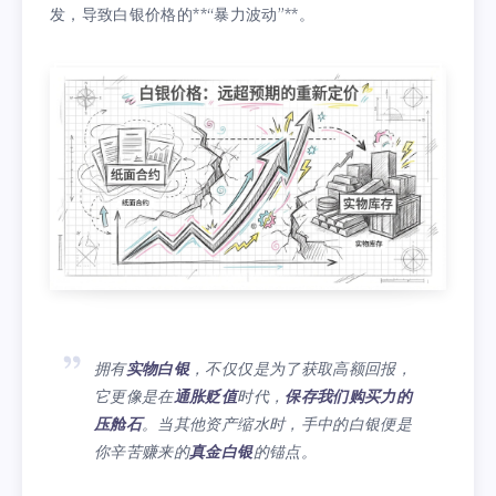
发，导致白银价格的**“暴力波动”**。
拥有
实物白银
，不仅仅是为了获取高额回报，
它更像是在
通胀贬值
时代，
保存我们购买力的
压舱石
。当其他资产缩水时，手中的白银便是
你辛苦赚来的
真金白银
的锚点。