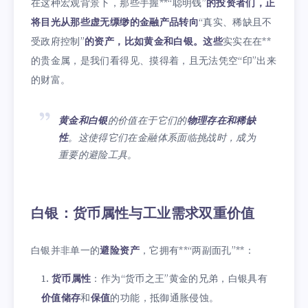
在这种宏观背景下，那些手握**“聪明钱”
的投资者们，正
将目光从那些虚无缥缈的金融产品转向
“真实、稀缺且不
受政府控制”
的资产，比如黄金和白银。这些
实实在在**
的贵金属，是我们看得见、摸得着，且无法凭空“印”出来
的财富。
黄金和白银
的价值在于它们的
物理存在和稀缺
性
。这使得它们在金融体系面临挑战时，成为
重要的避险工具。
白银：货币属性与工业需求双重价值
白银并非单一的
避险资产
，它拥有**“两副面孔”**：
货币属性
：作为“货币之王”黄金的兄弟，白银具有
价值储存
和
保值
的功能，抵御通胀侵蚀。