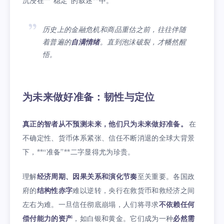
沉浸在**“稳定”的叙述**中。
历史上的金融危机和商品重估之前，往往伴随
着普遍的
自满情绪
。直到泡沫破裂，才幡然醒
悟。
为未来做好准备：韧性与定位
真正的智者从不预测未来，他们只为未来做好准备。
在
不确定性、货币体系紧张、信任不断消退的全球大背景
下，**“准备”**二字显得尤为珍贵。
理解
经济周期、因果关系和演化节奏
至关重要。各国政
府的
结构性赤字
难以逆转，央行在救货币和救经济之间
左右为难。一旦信任彻底崩塌，人们将寻求
不依赖任何
偿付能力的资产
，如白银和黄金。它们成为一种
必然需