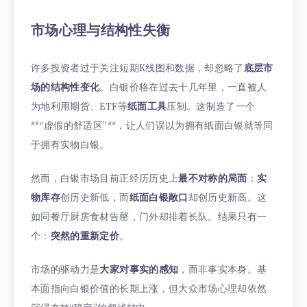
市场心理与结构性失衡
许多投资者过于关注短期K线图和数据，却忽略了
底层市
场的结构性变化
。白银价格在过去十几年里，一直被人
为地利用期货、ETF等
纸面工具
压制。这制造了一个
**“虚假的舒适区”**，让人们误以为拥有纸面白银就等同
于拥有实物白银。
然而，白银市场目前正经历历史上
最不对称的局面
：
实
物库存
创历史新低，而
纸面白银敞口
却创历史新高。这
如同餐厅厨房食材告罄，门外却排着长队。结果只有一
个：
突然的重新定价
。
市场的驱动力是
大家对事实的感知
，而非事实本身。基
本面指向白银价值的长期上涨，但大众市场心理却依然