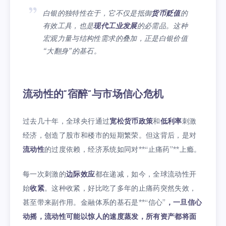
白银的独特性在于，它不仅是抵御
货币贬值
的
有效工具，也是
现代工业发展
的必需品。这种
宏观力量与结构性需求的叠加，正是白银价值
“大翻身”的基石。
流动性的“宿醉”与市场信心危机
过去几十年，全球央行通过
宽松货币政策
和
低利率
刺激
经济，创造了股市和楼市的短期繁荣。但这背后，是对
流动性
的过度依赖，经济系统如同对**“止痛药”**上瘾。
每一次刺激的
边际效应
都在递减，如今，全球流动性开
始
收紧
。这种收紧，好比吃了多年的止痛药突然失效，
甚至带来副作用。金融体系的基石是**“信心”
，一旦信心
动摇，流动性可能以惊人的速度蒸发，所有资产都将面