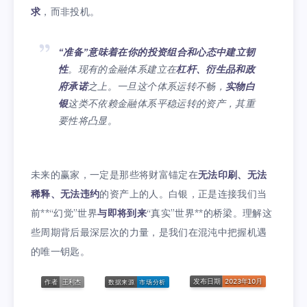
求
，而非投机。
“准备”意味着在你的投资组合和心态中建立韧
性
。现有的金融体系建立在
杠杆、衍生品和政
府承诺
之上。一旦这个体系运转不畅，
实物白
银
这类不依赖金融体系平稳运转的资产，其重
要性将凸显。
未来的赢家，一定是那些将财富锚定在
无法印刷、无法
稀释、无法违约
的资产上的人。白银，正是连接我们当
前**“幻觉”世界
与即将到来
“真实”世界**的桥梁。理解这
些周期背后最深层次的力量，是我们在混沌中把握机遇
的唯一钥匙。