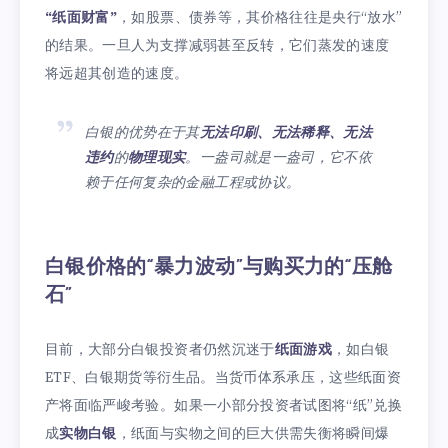
“纸面财富”
，如股票、债券等，其价格往往是央行“放水”
的结果。一旦人为支撑减弱甚至反转，它们蒸发的速度
将远超其创造的速度。
白银的优势在于其
无法印刷、无法稀释、无法
违约
的
物理现实
。一盎司就是一盎司，它不依
赖于任何复杂的金融工程或协议。
白银价格的“暴力波动”与购买力的“压舱
石”
目前，大部分白银投资者仍然沉迷于
纸面游戏
，如白银
ETF、白银期货等衍生品。当货币体系承压，这些纸面资
产将面临严峻考验。如果一小部分投资者试图将“纸”兑换
成
实物白银
，纸面与实物之间的巨大供需失衡将瞬间爆