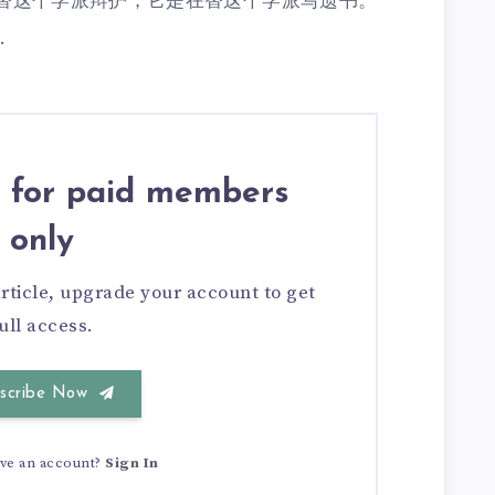
替这个学派辩护，它是在替这个学派写遗书。
.
is for paid members
only
article, upgrade your account to get
ull access.
scribe Now
ave an account?
Sign In