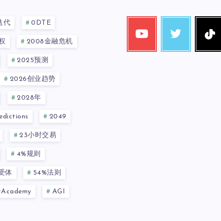
迭代
0DTE
权
2008金融危机
2025预测
2026创业趋势
2028年
dictions
2049
23小时交易
4%规则
a受体
54%法则
ntAcademy
AGI