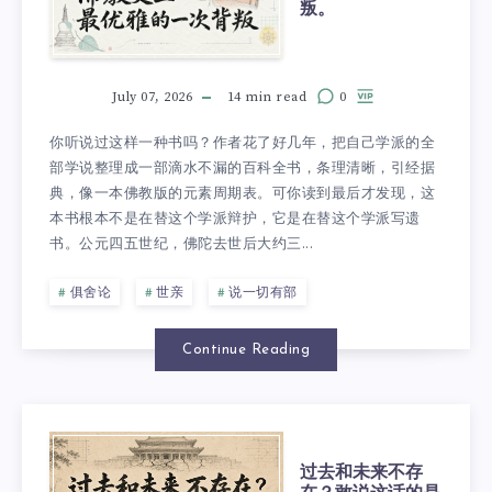
叛。
July 07, 2026
14 min read
0
你听说过这样一种书吗？作者花了好几年，把自己学派的全
部学说整理成一部滴水不漏的百科全书，条理清晰，引经据
典，像一本佛教版的元素周期表。可你读到最后才发现，这
本书根本不是在替这个学派辩护，它是在替这个学派写遗
书。公元四五世纪，佛陀去世后大约三...
俱舍论
世亲
说一切有部
Continue Reading
过去和未来不存