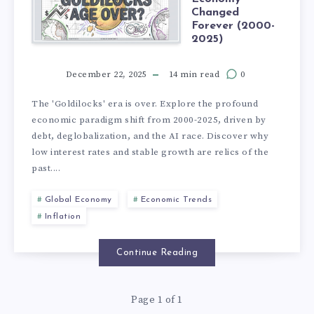
Changed
Forever (2000-
2025)
December 22, 2025
14 min read
0
The 'Goldilocks' era is over. Explore the profound
economic paradigm shift from 2000-2025, driven by
debt, deglobalization, and the AI race. Discover why
low interest rates and stable growth are relics of the
past....
Global Economy
Economic Trends
Inflation
Continue Reading
Page 1 of 1