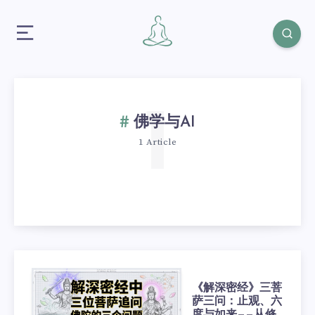
1
佛学与AI
1 Article
《解深密经》三菩
萨三问：止观、六
度与如来——从修