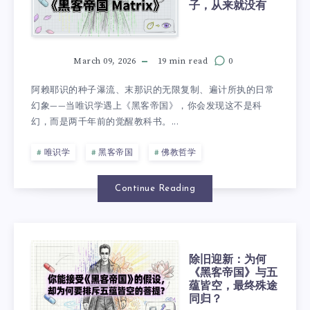
子，从来就没有
March 09, 2026
19 min read
0
阿赖耶识的种子瀑流、末那识的无限复制、遍计所执的日常
幻象——当唯识学遇上《黑客帝国》，你会发现这不是科
幻，而是两千年前的觉醒教科书。...
唯识学
黑客帝国
佛教哲学
Continue Reading
除旧迎新：为何
《黑客帝国》与五
蕴皆空，最终殊途
同归？