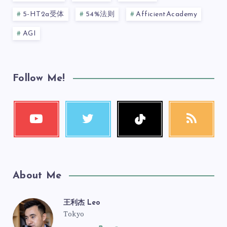
5-HT2a受体
54%法则
AfficientAcademy
AGI
Follow Me!
About Me
王利杰 Leo
Tokyo