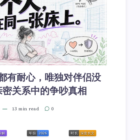
都有耐心，唯独对伴侣没
亲密关系中的争吵真相
13 min read
0