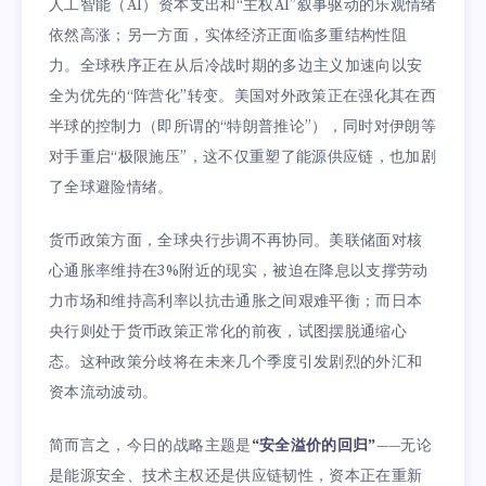
人工智能（AI）资本支出和“主权AI”叙事驱动的乐观情绪
依然高涨；另一方面，实体经济正面临多重结构性阻
力。全球秩序正在从后冷战时期的多边主义加速向以安
全为优先的“阵营化”转变。美国对外政策正在强化其在西
半球的控制力（即所谓的“特朗普推论”），同时对伊朗等
对手重启“极限施压”，这不仅重塑了能源供应链，也加剧
了全球避险情绪。
货币政策方面，全球央行步调不再协同。美联储面对核
心通胀率维持在3%附近的现实，被迫在降息以支撑劳动
力市场和维持高利率以抗击通胀之间艰难平衡；而日本
央行则处于货币政策正常化的前夜，试图摆脱通缩心
态。这种政策分歧将在未来几个季度引发剧烈的外汇和
资本流动波动。
简而言之，今日的战略主题是
“安全溢价的回归”
——无论
是能源安全、技术主权还是供应链韧性，资本正在重新