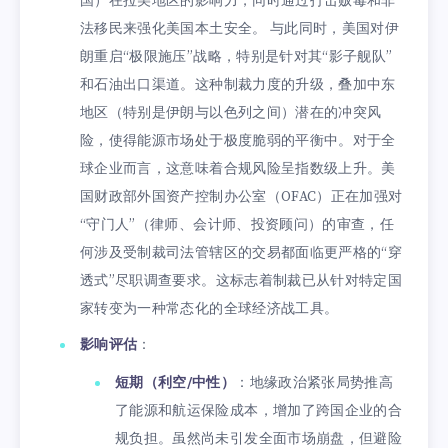
国）在拉美地区的影响力，同时通过打击贩毒和非
法移民来强化美国本土安全。 与此同时，美国对伊
朗重启“极限施压”战略，特别是针对其“影子舰队”
和石油出口渠道。这种制裁力度的升级，叠加中东
地区（特别是伊朗与以色列之间）潜在的冲突风
险，使得能源市场处于极度脆弱的平衡中。对于全
球企业而言，这意味着合规风险呈指数级上升。美
国财政部外国资产控制办公室（OFAC）正在加强对
“守门人”（律师、会计师、投资顾问）的审查，任
何涉及受制裁司法管辖区的交易都面临更严格的“穿
透式”尽职调查要求。这标志着制裁已从针对特定国
家转变为一种常态化的全球经济战工具。
影响评估
：
短期（利空/中性）
：地缘政治紧张局势推高
了能源和航运保险成本，增加了跨国企业的合
规负担。虽然尚未引发全面市场崩盘，但避险