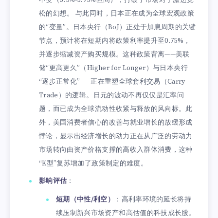
不变（3.5%-3.75%区间），打破了市场对于激进宽
松的幻想。 与此同时，日本正在成为全球宏观政策
的“变量”。日本央行（BoJ）正处于加息周期的关键
节点，预计将在短期内将政策利率提升至0.75%，
并逐步缩减资产购买规模。这种政策背离——美联
储“更高更久”（Higher for Longer）与日本央行
“逐步正常化”——正在重塑全球套利交易（Carry
Trade）的逻辑。日元的波动不再仅仅是汇率问
题，而已成为全球流动性收紧与释放的风向标。此
外，美国消费者信心的改善与就业增长的放缓形成
悖论，显示出经济增长的动力正在从广泛的劳动力
市场转向由资产价格支撑的高收入群体消费，这种
“K型”复苏增加了政策制定的难度。
影响评估
：
短期（中性/利空）
：高利率环境的延长将持
续压制新兴市场资产和高估值的科技成长股。