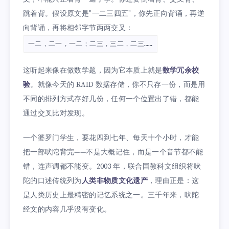
跳着背。假设原文是"一二三四五"，你先正向背诵，再逆
向背诵，再将相邻字节两两交叉：
一二，二一，一二；二三，三二，二三……
这听起来像在做数学题，因为它本质上就是
数学冗余校
验
。就像今天的 RAID 数据存储，你不只存一份，而是用
不同的排列方式存好几份，任何一个位置出了错，都能
通过交叉比对发现。
一个婆罗门学生，要花四到七年、每天十个小时，才能
把一部吠陀背完——不是大概记住，而是一个音节都不能
错，连声调都不能变。2003 年，联合国教科文组织将吠
陀的口述传统列为
人类非物质文化遗产
，理由正是：这
是人类历史上最精密的记忆系统之一。三千年来，吠陀
经文的内容几乎没有变化。