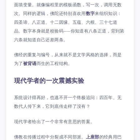
面填变量。就像编程里的模板函数，写一次，调用无数
次。同样的逻辑，佛陀还特别喜欢用
数字
来组织知识：
四圣谛、八正道、十二因缘、五蕴、六根、三十七道
品。数字本身就是校验码——你知道有八条正道，背到第
六条就知道自己还差两条。
佛经的重复与编号，从来就不是文学风格的选择，而是
为了
被背诵
而生的工程结构。
现代学者的一次震撼实验
系统设计得再好，也逃不开一个终极追问：四百年、无
数代人传下来，它到底传走样了没有？
现代学者给出了一个非常有意思的答案。
佛教在传播过程中分裂成不同部派。
上座部
的经典用巴