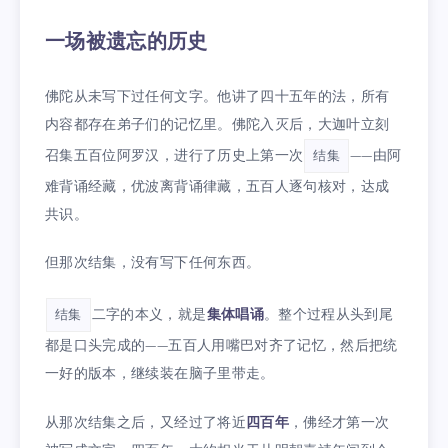
一场被遗忘的历史
佛陀从未写下过任何文字。他讲了四十五年的法，所有
内容都存在弟子们的记忆里。佛陀入灭后，大迦叶立刻
召集五百位阿罗汉，进行了历史上第一次
——由阿
结集
难背诵经藏，优波离背诵律藏，五百人逐句核对，达成
共识。
但那次结集，没有写下任何东西。
二字的本义，就是
集体唱诵
。整个过程从头到尾
结集
都是口头完成的——五百人用嘴巴对齐了记忆，然后把统
一好的版本，继续装在脑子里带走。
从那次结集之后，又经过了将近
四百年
，佛经才第一次