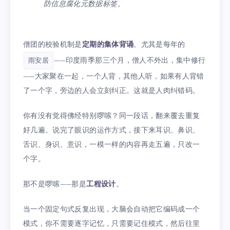
防信息腐化元数据标签。
僧团的校验机制是
定期的集体背诵
。尤其是每年的
——印度雨季那三个月，僧人不外出，集中修行
雨安居
——大家聚在一起，一个人背，其他人听，如果有人背错
了一个字，旁边的人会立刻纠正。这就是人肉纠错码。
你有没有觉得佛经特别啰嗦？同一段话，翻来覆去重复
好几遍。说完了眼识的运作方式，接下来耳识、鼻识、
舌识、身识、意识，一模一样的内容再走五遍，只改一
个字。
那不是啰嗦——那是
工程设计
。
当一个固定句式反复出现，大脑会自动把它编码成一个
模式，你不需要逐字记忆，只需要记住模式，然后往里