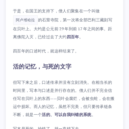
于是，在国王的支持下，僧人们聚集在一个叫做
的石窟寺院，第一次将全部巴利三藏刻写
阿卢维哈拉
在贝叶上。大约是公元前 29 年到前 17 年之间的事。距
离佛陀入灭，已经过去了大约
四百年
。
四百年的口述时代，就这样结束了。
活的记忆，与死的文字
但写下来之后，口述传承并没有立刻消失。在相当长的
时间里，写本与口述是并行存在的。僧人们并不完全信
任写在贝叶上的东西——贝叶会腐烂，会被虫蛀，会在搬
运中损坏。而人的记忆，虽然不完美，但只要传承链条
不断，就是一个
活的、可以自我纠错的系统
。
写本是死的。抄错了，就一直错下去。