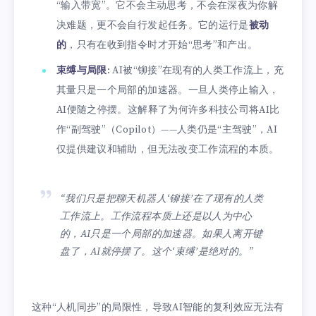
“输入带宽”。它不会主动思考，不会在深夜为你解
决难题，更不会自行发起任务。它的运行是
被动
的
，只有在收到指令时才开始“思考”和产出。
束缚与局限
: AI被“铆接”在现有的人类工作流上，充
其量只是一个局部的加速器。一旦人类停止输入，
AI便随之停摆。这解释了为何许多科技公司将AI比
作“副驾驶”（Copilot）——人类仍是“主驾驶”，AI
仅提供建议和辅助，但无法改变工作流程的本质。
“我们只是把聊天机器人‘铆接’在了现有的人类
工作流上。工作流程本质上还是以人为中心
的，AI只是一个局部的加速器。如果人离开键
盘了，AI就停摆了。这个‘束缚’是绝对的。”
这种“人机同步”的局限性，导致AI智能的复利效应无法有