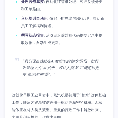
处理官僚摩擦
: 自动化IT请求处理、客户反馈分类
和工单路由。
入职培训自动化
: 像24小时在线的HR助理，帮助新
员工了解福利待遇。
撰写状态报告
: 从项目追踪器和代码提交记录中提
取数据，自动生成更新。
“我们现在就处在AI智能体的‘抽水’阶段，把行
政管理上的‘水’抽干，好让人类‘矿工’能挖到更
多‘创造性’的‘煤’。”
这就像早期工业革命中，蒸汽机最初用于“抽水”这种基础
工作，随后才逐渐被信任用于驱动更精密的机械。AI智
能体正在将人类从繁重、重复的行政工作中解放出来，
为更具创造性的工作腾出空间。