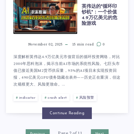
英伟达的"循环印
钞机"：一个价值
4.9万亿美元的危
险游戏
November 02, 2025
15 min read
0
深度解析英伟达4.9万亿美元市值背后的循环投资网络，对比
2000年思科泡沫，揭示当前AI市场的系统性风险。七巨头市
值已接近美国M2货币供应量，95%的AI项目未实现投资回
报，490亿美元GPU债务隐藏在表外——历史正在重演，但这
次规模更大、风险更致命。...
indicator
crash alert
风险预警
Continue Reading
Page 2 of 11
Previous
Next