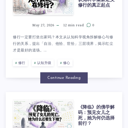
修行的真正起点
May 27, 2026
12 min read
0
修行一定要打坐出家吗？本文从认知科学视角拆解修心与修
行的关系，提出「自洽、他恰、世恰」三层境界，揭示红尘
才是最好的道场。...
修行
认知升级
修心
Continue Reading
《降临》的佛学解
码：预见女儿之
死，她为何仍选择
前行？