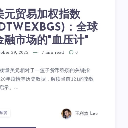
美元贸易加权指数
(DTWEXBGS)：全球
金融市场的"血压计"
ober 29, 2025
7 min read
0
S)是衡量美元相对于一篮子货币强弱的关键指
020年疫情等历史数据，解读当前121的指数
示。...
预警
王利杰 Leo