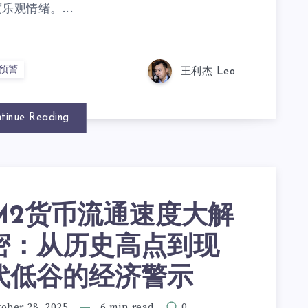
乐观情绪。...
预警
王利杰 Leo
tinue Reading
M2货币流通速度大解
密：从历史高点到现
代低谷的经济警示
ober 28, 2025
6 min read
0