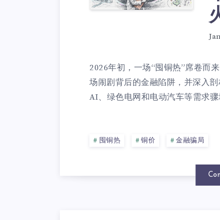
Ja
2026年初，一场“囤铜热”席卷
场闹剧背后的金融陷阱，并深入剖
AI、绿色电网和电动汽车等需求骤
囤铜热
铜价
金融骗局
Con