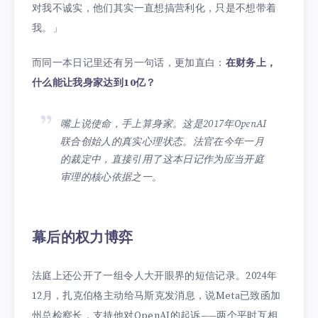
对我不诚实，他们其实一直想搞营利化，只是不想带着
我。」
而同一本日记里还有另一句话，更加直白：
在财务上，
什么能让我身家达到10亿？
嘴上说使命，手上算身家。这是2017年OpenAI
联合创始人的真实心理状态。法官在今年一月
的裁定中，直接引用了这本日记作为应当开庭
审理的核心依据之一。
幕后的权力博弈
法庭上还公开了一组令人大开眼界的短信记录。2024年
12月，扎克伯格主动给马斯克发消息，说Meta已致函加
州总检察长，支持他对OpenAI的起诉——两个平时互相