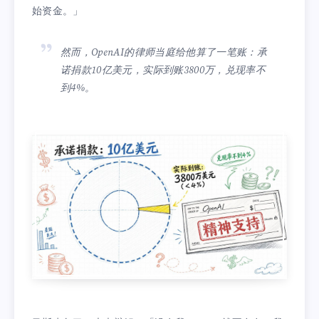
始资金。」
然而，OpenAI的律师当庭给他算了一笔账：承
诺捐款10亿美元，实际到账3800万，兑现率不
到4%。