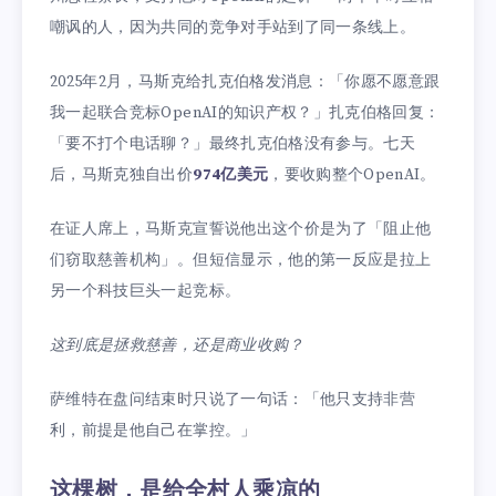
嘲讽的人，因为共同的竞争对手站到了同一条线上。
2025年2月，马斯克给扎克伯格发消息：「你愿不愿意跟
我一起联合竞标OpenAI的知识产权？」扎克伯格回复：
「要不打个电话聊？」最终扎克伯格没有参与。七天
后，马斯克独自出价
974亿美元
，要收购整个OpenAI。
在证人席上，马斯克宣誓说他出这个价是为了「阻止他
们窃取慈善机构」。但短信显示，他的第一反应是拉上
另一个科技巨头一起竞标。
这到底是拯救慈善，还是商业收购？
萨维特在盘问结束时只说了一句话：「他只支持非营
利，前提是他自己在掌控。」
这棵树，是给全村人乘凉的