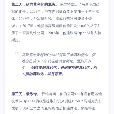
第二刀，砍向营利化的源头。
萨维特拿出了马斯克自己
写的邮件：2015年，他在内部提议要不要加一个营利实
体；2016年，他写邮件说「搞成非营利可能是个错
误」；2017年，他指示高级顾问偷偷用OpenAI的名字注
册了一家营利性公司；2018年，他建议将OpenAI并入特
斯拉。
马斯克今天起诉OpenAI背叛了非营利使命，但
他自己从2015年就在推动营利化。区别只有一
个——
他想要的营利化，是他掌控的营利化；别
人搞的营利化，就是背叛。
第三刀，最致命。
萨维特问：你的公司xAI有没有用蒸馏
技术从OpenAI的模型提取知识来训练Grok？马斯克先打
太极，说AI公司之间互相蒸馏是普遍做法。萨维特追