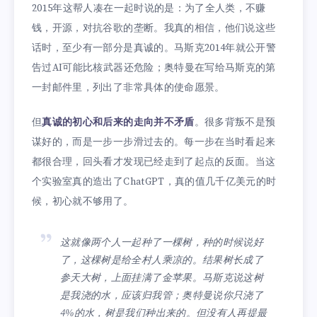
2015年这帮人凑在一起时说的是：为了全人类，不赚
钱，开源，对抗谷歌的垄断。我真的相信，他们说这些
话时，至少有一部分是真诚的。马斯克2014年就公开警
告过AI可能比核武器还危险；奥特曼在写给马斯克的第
一封邮件里，列出了非常具体的使命愿景。
但
真诚的初心和后来的走向并不矛盾
。很多背叛不是预
谋好的，而是一步一步滑过去的。每一步在当时看起来
都很合理，回头看才发现已经走到了起点的反面。当这
个实验室真的造出了ChatGPT，真的值几千亿美元的时
候，初心就不够用了。
这就像两个人一起种了一棵树，种的时候说好
了，这棵树是给全村人乘凉的。结果树长成了
参天大树，上面挂满了金苹果。马斯克说这树
是我浇的水，应该归我管；奥特曼说你只浇了
4%的水，树是我们种出来的。但没有人再提最