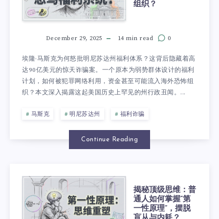
组织？
December 29, 2025
14 min read
0
埃隆·马斯克为何怒批明尼苏达州福利体系？这背后隐藏着高
达90亿美元的惊天诈骗案。一个原本为弱势群体设计的福利
计划，如何被犯罪网络利用，资金甚至可能流入海外恐怖组
织？本文深入揭露这起美国历史上罕见的州行政丑闻。...
马斯克
明尼苏达州
福利诈骗
Continue Reading
揭秘顶级思维：普
通人如何掌握“第
一性原理”，摆脱
盲从与内耗？