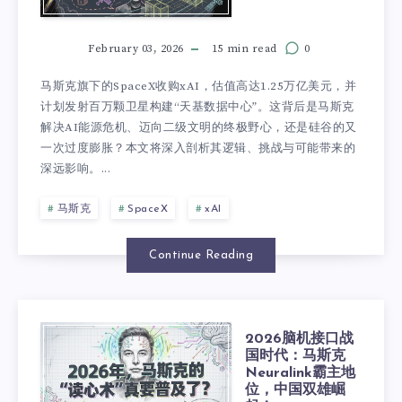
February 03, 2026
15 min read
0
马斯克旗下的SpaceX收购xAI，估值高达1.25万亿美元，并
计划发射百万颗卫星构建“天基数据中心”。这背后是马斯克
解决AI能源危机、迈向二级文明的终极野心，还是硅谷的又
一次过度膨胀？本文将深入剖析其逻辑、挑战与可能带来的
深远影响。...
马斯克
SpaceX
xAI
Continue Reading
2026脑机接口战
国时代：马斯克
Neuralink霸主地
位，中国双雄崛