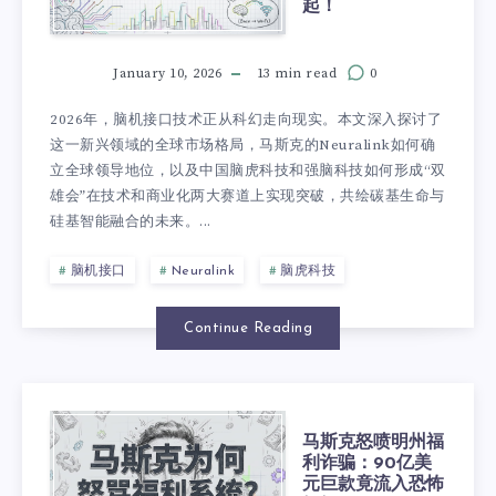
起！
January 10, 2026
13 min read
0
2026年，脑机接口技术正从科幻走向现实。本文深入探讨了
这一新兴领域的全球市场格局，马斯克的Neuralink如何确
立全球领导地位，以及中国脑虎科技和强脑科技如何形成“双
雄会”在技术和商业化两大赛道上实现突破，共绘碳基生命与
硅基智能融合的未来。...
脑机接口
Neuralink
脑虎科技
Continue Reading
马斯克怒喷明州福
利诈骗：90亿美
元巨款竟流入恐怖