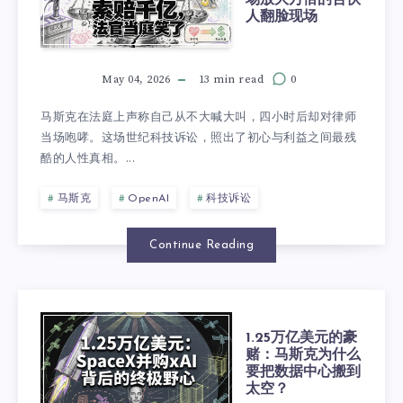
人翻脸现场
May 04, 2026
13 min read
0
马斯克在法庭上声称自己从不大喊大叫，四小时后却对律师
当场咆哮。这场世纪科技诉讼，照出了初心与利益之间最残
酷的人性真相。...
马斯克
OpenAI
科技诉讼
Continue Reading
1.25万亿美元的豪
赌：马斯克为什么
要把数据中心搬到
太空？