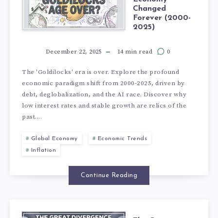
Changed
Forever (2000-
2025)
December 22, 2025
14 min read
0
The 'Goldilocks' era is over. Explore the profound
economic paradigm shift from 2000-2025, driven by
debt, deglobalization, and the AI race. Discover why
low interest rates and stable growth are relics of the
past....
Global Economy
Economic Trends
Inflation
Continue Reading