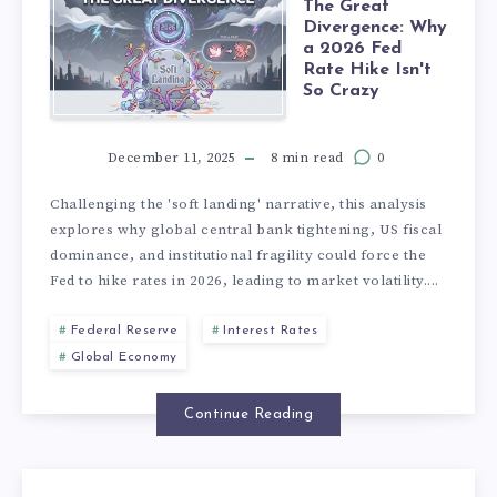
The Great
Divergence: Why
a 2026 Fed
Rate Hike Isn't
So Crazy
December 11, 2025
8 min read
0
Challenging the 'soft landing' narrative, this analysis
explores why global central bank tightening, US fiscal
dominance, and institutional fragility could force the
Fed to hike rates in 2026, leading to market volatility....
Federal Reserve
Interest Rates
Global Economy
Continue Reading