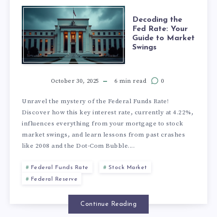
Decoding the
Fed Rate: Your
Guide to Market
Swings
October 30, 2025
6 min read
0
Unravel the mystery of the Federal Funds Rate!
Discover how this key interest rate, currently at 4.22%,
influences everything from your mortgage to stock
market swings, and learn lessons from past crashes
like 2008 and the Dot-Com Bubble....
Federal Funds Rate
Stock Market
Federal Reserve
Continue Reading