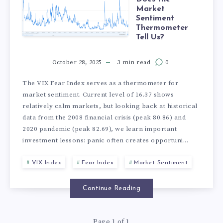
Market
Sentiment
Thermometer
Tell Us?
October 28, 2025
3 min read
0
The VIX Fear Index serves as a thermometer for
market sentiment. Current level of 16.37 shows
relatively calm markets, but looking back at historical
data from the 2008 financial crisis (peak 80.86) and
2020 pandemic (peak 82.69), we learn important
investment lessons: panic often creates opportuni...
VIX Index
Fear Index
Market Sentiment
Continue Reading
Page 1 of 1