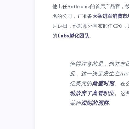
他出任Anthropic的首席产品
名的公司，正准备
大举进军消费市
月14日，他却意外宣布卸任CPO
的
Labs孵化团队
。
值得注意的是，他并非
反，这一决定发生在Anth
亿美元的
鼎盛时期
。在
动放弃了高管职位
。这
某种
深刻的洞察
。