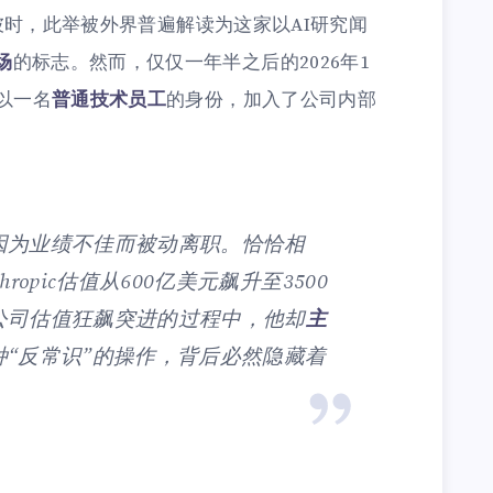
官，彼时，此举被外界普遍解读为这家以AI研究闻
场
的标志。然而，仅仅一年半之后的2026年1
，以一名
普通技术员工
的身份，加入了公司内部
因为业绩不佳而被动离职。恰恰相
ropic估值从600亿美元飙升至3500
公司估值狂飙突进的过程中，他却
主
种“反常识”的操作，背后必然隐藏着