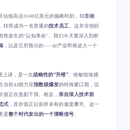
在公司估值高达3500亿美元的巅峰时刻，却
主动
，转而成为一名普通的
技术员工
。这并非他职
悄然发生的“认知革命”。我们今天要深入剖析
辑
，以及它所预示的——AI产业即将进入一个
从本质上讲，是一次
战略性的“升维”
。他敏锐地捕
当前AI能力呈
指数级爆发
的特殊窗口期，仅
价值正在急剧下滑。相反，
亲自深入技术前
范式
，其价值正以前所未有的速度攀升。这一
更是
整个时代发出的一个清晰信号
。