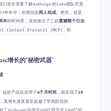
，我们首先需要了解Anthropic的Labs团队究竟
024年年中，初期仅由
两人组成
。然而，就是
两年
的时间里，连续推出了三款
震撼整个行业
和
el Context Protocol (MCP)
opic增长的“秘密武器”
奇迹
。这款产品仅仅用了
6个月时间
，就实现了
10
，其增长速度甚至超越了早期阶段的
Anthropic估值从600亿跃升至3500亿的