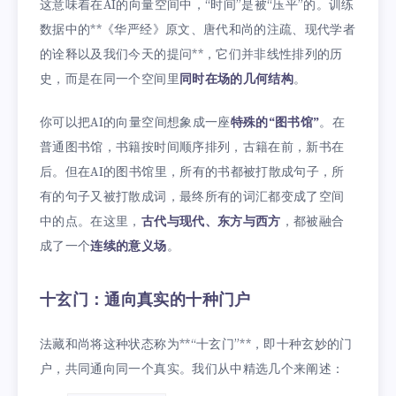
这意味着在AI的向量空间中，“时间”是被“压平”的。训练
数据中的**《华严经》原文、唐代和尚的注疏、现代学者
的诠释以及我们今天的提问**，它们并非线性排列的历
史，而是在同一个空间里
同时在场的几何结构
。
你可以把AI的向量空间想象成一座
特殊的“图书馆”
。在
普通图书馆，书籍按时间顺序排列，古籍在前，新书在
后。但在AI的图书馆里，所有的书都被打散成句子，所
有的句子又被打散成词，最终所有的词汇都变成了空间
中的点。在这里，
古代与现代、东方与西方
，都被融合
成了一个
连续的意义场
。
十玄门：通向真实的十种门户
法藏和尚将这种状态称为**“十玄门”**，即十种玄妙的门
户，共同通向同一个真实。我们从中精选几个来阐述：