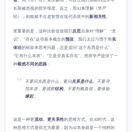
者
。用《华严经》来理解AI，可以让我们洞察AI技术中
长期被忽视的哲学维度。反之，用AI来理解《华严
经》，则能赋予古老智慧在现代语境中的
新相关性
。
更重要的是，这种比较促使我们
反思
自身对“理解”、“意
识”、“存在”这些基本概念的
预设
。我们太过习惯于用
实
体论
的框架来思考问题，总是追问“这个东西是什么”、
“它有什么本质”、“它是否真实存在”。然而华严提供了一
种
截然不同的思路
：
不要问东西是什么，要问
关系是什么
。不要寻
找本质，要观察
结构
。不要判断真假，要体验
缘起
。
这是一种更
流动、更关系性
的思维方式。在AI时代，这
种思维方式显得尤为重要，因为AI本身就是一个纯粹的